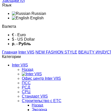
Закладки (0)
Язык
Russian
English
Валюта
€ - Euro
$ - US Dollar
р. - Рубль
Главная
Inter VIIS
NEW FASHION STYLE
BЕАUTY ИНДУС
Категории
Inter VIIS
Назад
Офис центр Inter VIIS
ПСС
РСД
СРЦ
Стандарт VIIS
Строительство с ЕТС
Назад
Экозона