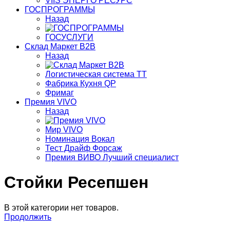
VIIS ЭНЕРГО РЕСУРС
ГОСПРОГРАММЫ
Назад
ГОСУСЛУГИ
Склад Маркет В2В
Назад
Логистическая система ТТ
Фабрика Кухня QP
Фримаг
Премия VIVO
Назад
Мир VIVO
Номинация Вокал
Тест Драйф Форсаж
Премия ВИВО Лучший специалист
Стойки Ресепшен
В этой категории нет товаров.
Продолжить