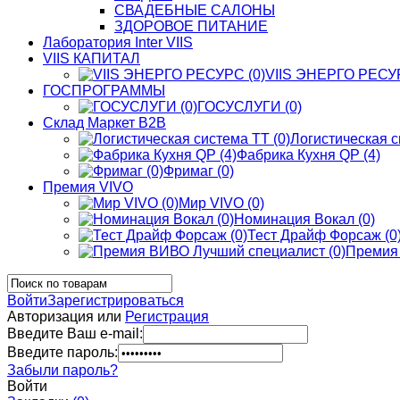
СВАДЕБНЫЕ САЛОНЫ
ЗДОРОВОЕ ПИТАНИЕ
Лаборатория Inter VIIS
VIIS КАПИТАЛ
VIIS ЭНЕРГО РЕСУР
ГОСПРОГРАММЫ
ГОСУСЛУГИ (0)
Склад Маркет В2В
Логистическая с
Фабрика Кухня QP (4)
Фримаг (0)
Премия VIVO
Мир VIVO (0)
Номинация Вокал (0)
Тест Драйф Форсаж (0
Премия 
Войти
Зарегистрироваться
Авторизация или
Регистрация
Введите Ваш e-mail:
Введите пароль:
Забыли пароль?
Войти