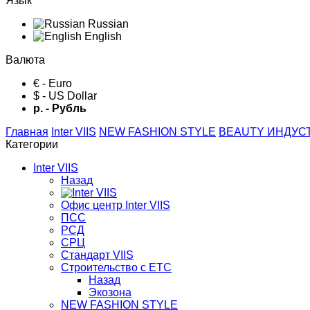
Язык
Russian
English
Валюта
€ - Euro
$ - US Dollar
р. - Рубль
Главная
Inter VIIS
NEW FASHION STYLE
BЕАUTY ИНДУС
Категории
Inter VIIS
Назад
Офис центр Inter VIIS
ПСС
РСД
СРЦ
Стандарт VIIS
Строительство с ЕТС
Назад
Экозона
NEW FASHION STYLE