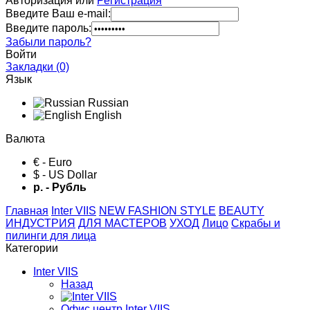
Авторизация или
Регистрация
Введите Ваш e-mail:
Введите пароль:
Забыли пароль?
Войти
Закладки (0)
Язык
Russian
English
Валюта
€ - Euro
$ - US Dollar
р. - Рубль
Главная
Inter VIIS
NEW FASHION STYLE
BЕАUTY
ИНДУСТРИЯ
ДЛЯ МАСТЕРОВ
УХОД
Лицо
Скрабы и
пилинги для лица
Категории
Inter VIIS
Назад
Офис центр Inter VIIS