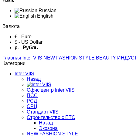
Язык
Russian
English
Валюта
€ - Euro
$ - US Dollar
р. - Рубль
Главная
Inter VIIS
NEW FASHION STYLE
BЕАUTY ИНДУС
Категории
Inter VIIS
Назад
Офис центр Inter VIIS
ПСС
РСД
СРЦ
Стандарт VIIS
Строительство с ЕТС
Назад
Экозона
NEW FASHION STYLE