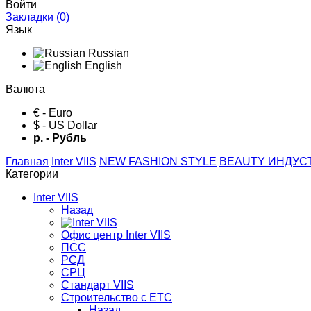
Войти
Закладки (0)
Язык
Russian
English
Валюта
€ - Euro
$ - US Dollar
р. - Рубль
Главная
Inter VIIS
NEW FASHION STYLE
BЕАUTY ИНДУС
Категории
Inter VIIS
Назад
Офис центр Inter VIIS
ПСС
РСД
СРЦ
Стандарт VIIS
Строительство с ЕТС
Назад