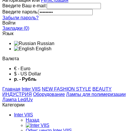
Авторизация или
Регистрация
Введите Ваш e-mail:
Введите пароль:
Забыли пароль?
Войти
Закладки (0)
Язык
Russian
English
Валюта
€ - Euro
$ - US Dollar
р. - Рубль
Главная
Inter VIIS
NEW FASHION STYLE
BЕАUTY
ИНДУСТРИЯ
Оборудование
Лампы для полимеризации
Лампа Led/Uv
Категории
Inter VIIS
Назад
Офис центр Inter VIIS