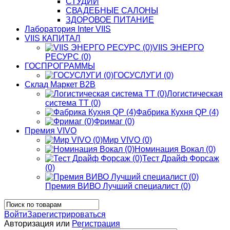
СТУДИИ
СВАДЕБНЫЕ САЛОНЫ
ЗДОРОВОЕ ПИТАНИЕ
Лаборатория Inter VIIS
VIIS КАПИТАЛ
VIIS ЭНЕРГО
РЕСУРС (0)
ГОСПРОГРАММЫ
ГОСУСЛУГИ (0)
Склад Маркет В2В
Логистическая
система ТТ (0)
Фабрика Кухня QP (4)
Фримаг (0)
Премия VIVO
Мир VIVO (0)
Номинация Вокал (0)
Тест Драйф Форсаж
(0)
Премия ВИВО Лучший специалист (0)
Войти
Зарегистрироваться
Авторизация или
Регистрация