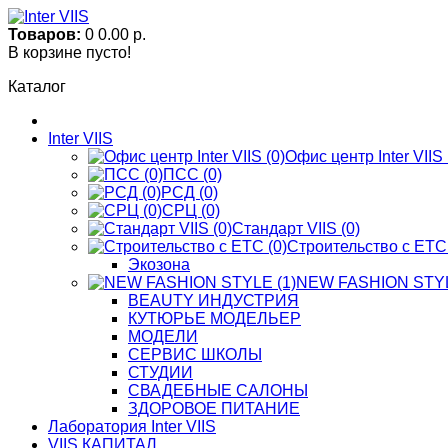
Товаров:
0
0.00 р.
В корзине пусто!
Каталог
Inter VIIS
Офис центр Inter VIIS 
ПСС (0)
РСД (0)
СРЦ (0)
Стандарт VIIS (0)
Строительство с ЕТС 
Экозона
NEW FASHION STYL
BЕАUTY ИНДУСТРИЯ
КУТЮРЬЕ МОДЕЛЬЕР
МОДЕЛИ
СЕРВИС ШКОЛЫ
СТУДИИ
СВАДЕБНЫЕ САЛОНЫ
ЗДОРОВОЕ ПИТАНИЕ
Лаборатория Inter VIIS
VIIS КАПИТАЛ