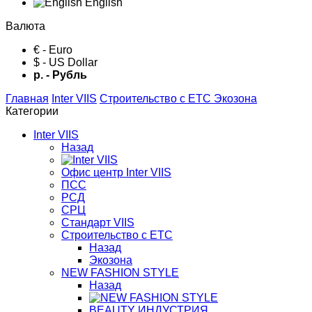
English
Валюта
€ - Euro
$ - US Dollar
р. - Рубль
Главная
Inter VIIS
Строительство с ЕТС
Экозона
Категории
Inter VIIS
Назад
Офис центр Inter VIIS
ПСС
РСД
СРЦ
Стандарт VIIS
Строительство с ЕТС
Назад
Экозона
NEW FASHION STYLE
Назад
BЕАUTY ИНДУСТРИЯ